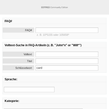
FAQ#
FAQ#
z. B. 10*5155 oder 105658*
Volltext-Suche in FAQ-Artikeln (z. B. "John*n" or "Will*")
Volltext
Titel
Schlüsselwort
Sprache:
Kategorie: