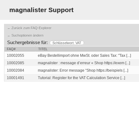
magnalister Support
← Zurück zum FAQ-Explorer
← Suchoptionen ändern
Suchergebnisse für:
Schlüsselwort: VAT
FAQ#
TITEL
10002055
eBay Bestellimport ohne MwSt. oder Sales Tax: "Tax [...]
10002085
magnalister : message d’erreur « Shop https://exem [...]
10002084
magnalister: Error message “Shop https://beispiels [...]
10001491
Tutorial: Register for the VAT Calculation Service [...]